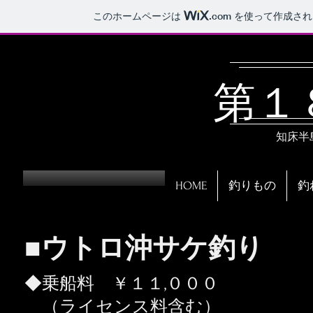
このホームページは
.com
を使って作成され
​第
知床半
HOME
釣りもの
釣
■ウトロ沖サケ釣り
◆乗船料 ￥１１,０００
（ライセンス料含む）